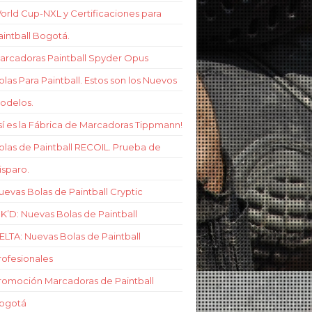
orld Cup-NXL y Certificaciones para
aintball Bogotá.
arcadoras Paintball Spyder Opus
olas Para Paintball. Estos son los Nuevos
odelos.
sí es la Fábrica de Marcadoras Tippmann!
olas de Paintball RECOIL. Prueba de
isparo.
uevas Bolas de Paintball Cryptic
NK’D: Nuevas Bolas de Paintball
ELTA: Nuevas Bolas de Paintball
rofesionales
romoción Marcadoras de Paintball
ogotá