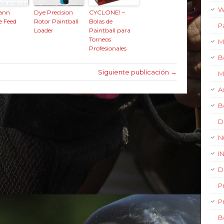
W
ann
Dye Precision
CYCLONE! –
e Feed
Rotor Paintball
Bolas de
P
m
Loader
Paintball para
Torneos
M
Profesionales
B
Siguiente publicación →
M
A
B
D
N
I
D
P
P
B