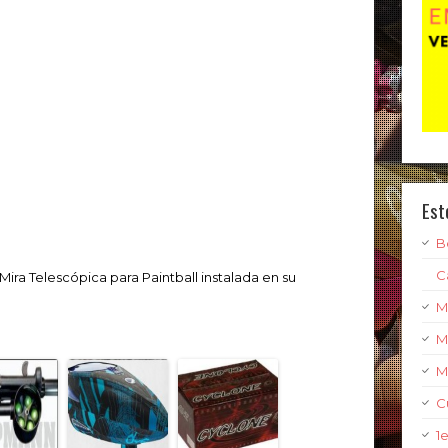
Est
B
C
ira Telescópica para Paintball instalada en su
M
M
M
C
1