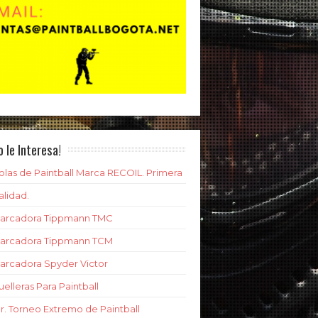
o le Interesa!
olas de Paintball Marca RECOIL. Primera
alidad.
arcadora Tippmann TMC
arcadora Tippmann TCM
arcadora Spyder Victor
uelleras Para Paintball
er. Torneo Extremo de Paintball