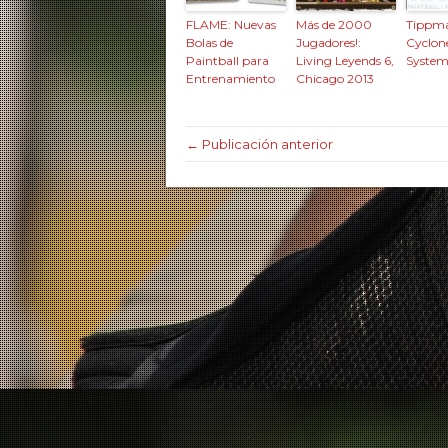
FLAME: Nuevas
Más de 2000
Tippm
Bolas de
Jugadores!:
Cyclon
Paintball para
Living Leyends 6,
Syste
Entrenamiento
Chicago 2013
← Publicación anterior