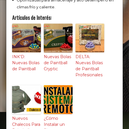
Optimizadas para almacenaje y alto desempeño en
climas frío y caliente.
Artículos de Interés:
INK’D:
Nuevas Bolas
DELTA:
Nuevas Bolas
de Paintball
Nuevas Bolas
de Paintball
Cryptic
de Paintball
Profesionales
Nuevos
¿Cómo
Chalecos Para
Instalar un