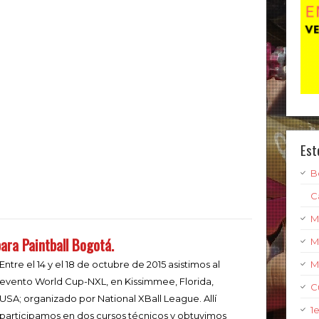
Est
B
C
M
ara Paintball Bogotá.
M
M
Entre el 14 y el 18 de octubre de 2015 asistimos al
evento World Cup-NXL, en Kissimmee, Florida,
C
USA; organizado por National XBall League. Allí
1
participamos en dos cursos técnicos y obtuvimos