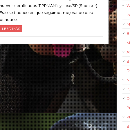
W
nuevos certificados: TIPPMANN y Luxe/SP (Shocker).
Esto se traduce en que seguimos mejorando para
P
brindarle…
M
LEER MÁS
B
M
A
B
D
N
I
D
P
P
B