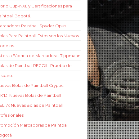
orld Cup-NXL y Certificaciones para
aintball Bogotá.
arcadoras Paintball Spyder Opus
olas Para Paintball. Estos son los Nuevos
odelos.
sí es la Fábrica de Marcadoras Tippmann!
olas de Paintball RECOIL. Prueba de
isparo.
uevas Bolas de Paintball Cryptic
NK’D: Nuevas Bolas de Paintball
ELTA: Nuevas Bolas de Paintball
rofesionales
romoción Marcadoras de Paintball
ogotá