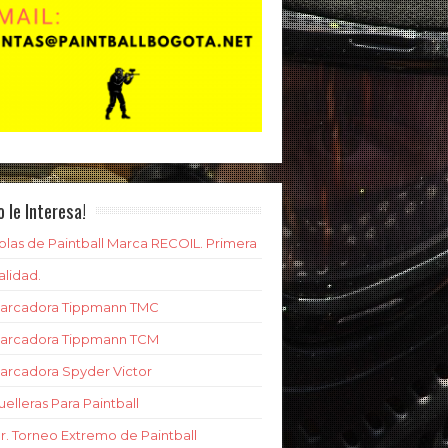
o le Interesa!
olas de Paintball Marca RECOIL. Primera
alidad.
arcadora Tippmann TMC
arcadora Tippmann TCM
arcadora Spyder Victor
uelleras Para Paintball
er. Torneo Extremo de Paintball