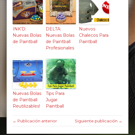
INK’D:
DELTA:
Nuevos
Nuevas Bolas
Nuevas Bolas
Chalecos Para
de Paintball
de Paintball
Paintball
Profesionales
Nuevas Bolas
Tips Para
de Paintball
Jugar
Reutilizables!
Paintball
← Publicación anterior
Siguiente publicación →