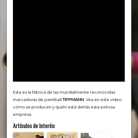
Esta es la fábrica de las mundialmente reconocidas
marcadoras de paintball
TIPPMANN
. Vea en este video
cómo se producen y quién está detrás esta exitosa
empresa.
Artículos de Interés: