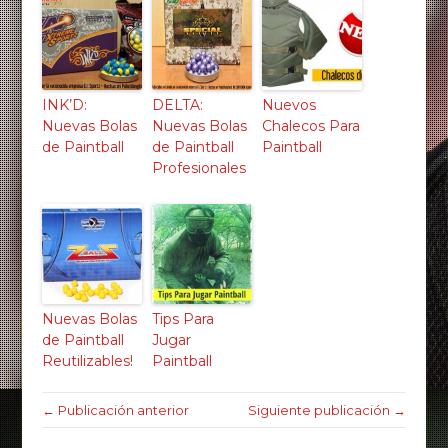
INK’D:
DELTA:
Nuevos
Nuevas Bolas
Nuevas Bolas
Chalecos Para
de Paintball
de Paintball
Paintball
Profesionales
Nuevas Bolas
Tips Para
de Paintball
Jugar
Reutilizables!
Paintball
← Publicación anterior
Siguiente publicación →