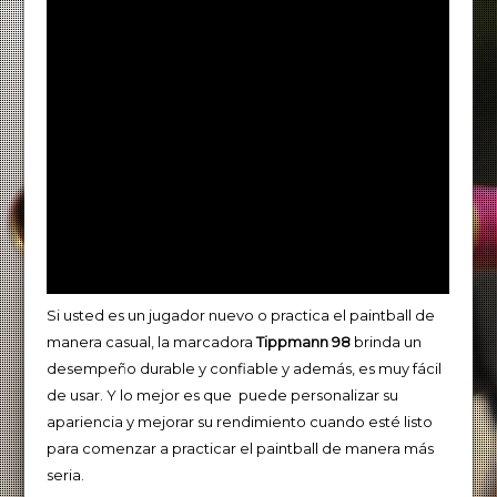
Si usted es un jugador nuevo o practica el paintball de
manera casual, la marcadora
Tippmann 98
brinda un
desempeño durable y confiable y además, es muy fácil
de usar. Y lo mejor es que puede personalizar su
apariencia y mejorar su rendimiento cuando esté listo
para comenzar a practicar el paintball de manera más
seria.