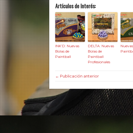
Artículos de Interés:
INK’D: Nuevas
DELTA: Nuevas
Nuevas
Bolas de
Bolas de
Paintba
Paintball
Paintball
Profesionales
← Publicación anterior