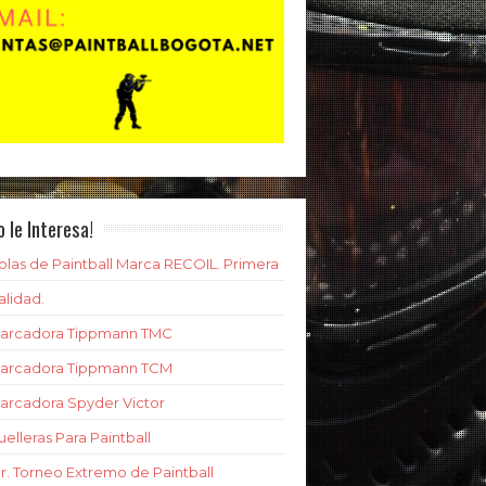
o le Interesa!
olas de Paintball Marca RECOIL. Primera
alidad.
arcadora Tippmann TMC
arcadora Tippmann TCM
arcadora Spyder Victor
uelleras Para Paintball
er. Torneo Extremo de Paintball