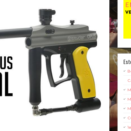
Est
B
C
M
M
M
C
1