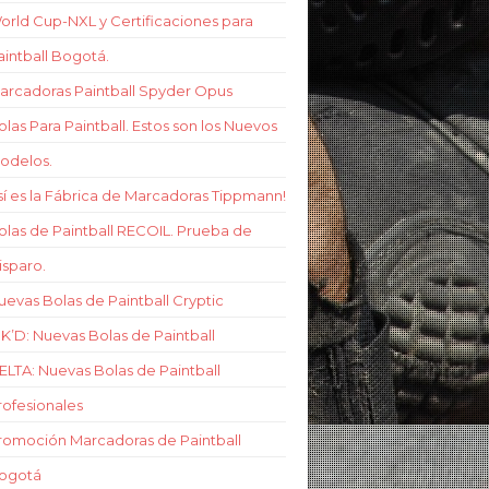
orld Cup-NXL y Certificaciones para
aintball Bogotá.
arcadoras Paintball Spyder Opus
olas Para Paintball. Estos son los Nuevos
odelos.
sí es la Fábrica de Marcadoras Tippmann!
olas de Paintball RECOIL. Prueba de
isparo.
uevas Bolas de Paintball Cryptic
NK’D: Nuevas Bolas de Paintball
ELTA: Nuevas Bolas de Paintball
rofesionales
romoción Marcadoras de Paintball
ogotá