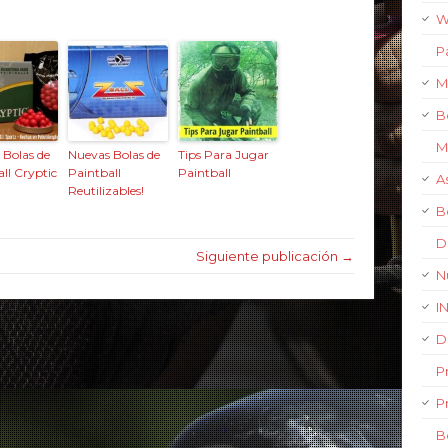
W
P
M
B
M
 Bolas de
Nuevas Bolas de
Tips Para Jugar
ll Cryptic
Paintball
Paintball
A
Reutilizables!
B
D
Siguiente publicación →
N
I
D
P
P
B