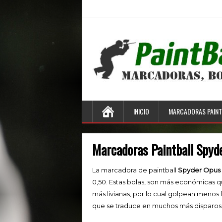
INICIO
MARCADORAS PAINT
Marcadoras Paintball Spyd
La marcadora de paintball
Spyder Opus 
0,50. Estas bolas, son más económicas qu
más livianas, por lo cual golpean menos f
que se traduce en muchos más disparos 