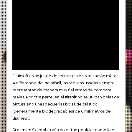
El
airsoft
es un juego de estrategia de simulación militar.
A difierencia del
paintball
, las réplicas usadas siempre
representan de manera muy fiel armas de combate
reales. Por otra parte, en el
airsoft
no se utilizan bolas de
pintura sino unas pequeñas bolas de plástico
(generalmente biodegradables) de 6 milímetros de
diámetro.
Si bien en Colombia aún no es tan poplular como lo es