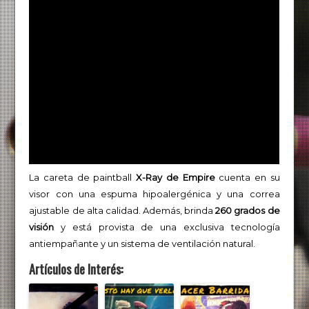
La careta de paintball
X-Ray de Empire
cuenta en su
visor con una espuma hipoalergénica y una correa
ajustable de alta calidad. Además, brinda
260 grados de
visión
y está provista de una exclusiva tecnología
antiempañante y un sistema de ventilación natural.
Artículos de Interés: