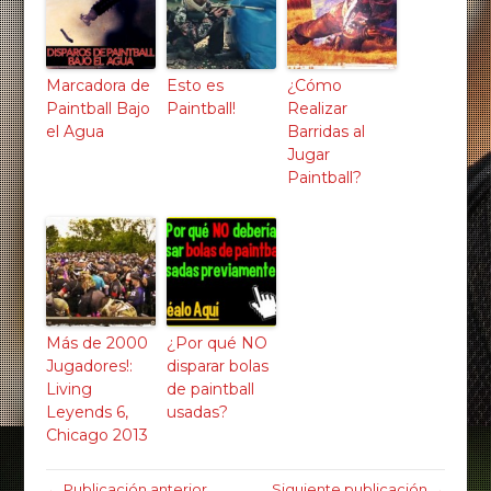
Marcadora de
Esto es
¿Cómo
Paintball Bajo
Paintball!
Realizar
el Agua
Barridas al
Jugar
Paintball?
Más de 2000
¿Por qué NO
Jugadores!:
disparar bolas
Living
de paintball
Leyends 6,
usadas?
Chicago 2013
← Publicación anterior
Siguiente publicación →