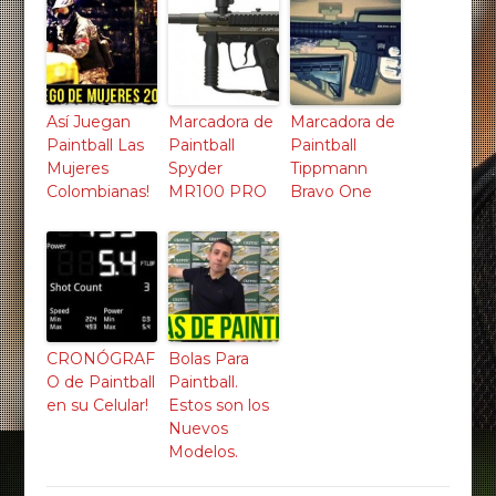
Así Juegan
Marcadora de
Marcadora de
Paintball Las
Paintball
Paintball
Mujeres
Spyder
Tippmann
Colombianas!
MR100 PRO
Bravo One
CRONÓGRAF
Bolas Para
O de Paintball
Paintball.
en su Celular!
Estos son los
Nuevos
Modelos.