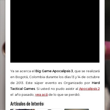
Ya se acerca el
Big Game Apocalipsis 3
, que se realizará
en Bogotá, Colombia durante los días 13 y 14 de octubre
de 2013. Este súper evento es Organizado por
Hard
Tactical Games
. Si usted no pudo asistir al
Apocalipsis 2
el año pasado,
vea acá
de lo que se perdió.
Artículos de Interés: