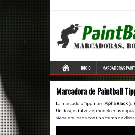
INICIO
MARCADORAS PAINT
Marcadora de Paintball Ti
La marcadora Tippmann
Alpha Black
(o
Unidos), es tal vez el modelo más popul
viene equipada con un sistema de disp