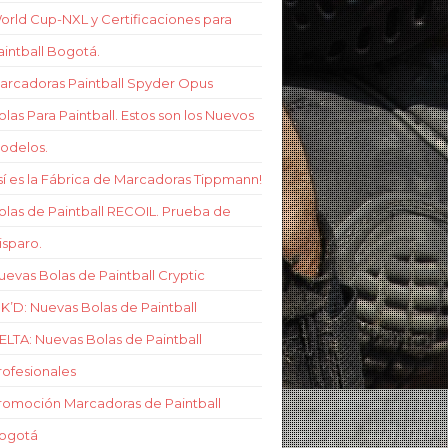
orld Cup-NXL y Certificaciones para
aintball Bogotá.
arcadoras Paintball Spyder Opus
olas Para Paintball. Estos son los Nuevos
odelos.
sí es la Fábrica de Marcadoras Tippmann!
olas de Paintball RECOIL. Prueba de
isparo.
uevas Bolas de Paintball Cryptic
NK’D: Nuevas Bolas de Paintball
ELTA: Nuevas Bolas de Paintball
rofesionales
romoción Marcadoras de Paintball
ogotá