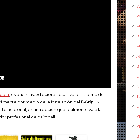
W
P
M
B
M
A
B
D
N
dora
, es que si usted quiere actualizar el sistema de
I
ilmente por medio de la instalación del
E-Grip
. A
D
sto adicional, es una opción que realmente vale la
P
or profesional de paintball.
P
B