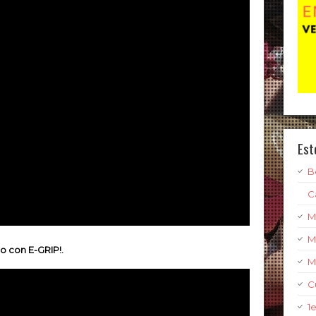
Est
B
C
M
M
 con E-GRIP!.
M
C
1