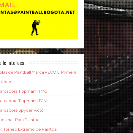
o le Interesa!
olas de Paintball Marca RECOIL. Primera
alidad.
arcadora Tippmann TMC
arcadora Tippmann TCM
arcadora Spyder Victor
uelleras Para Paintball
er. Torneo Extremo de Paintball