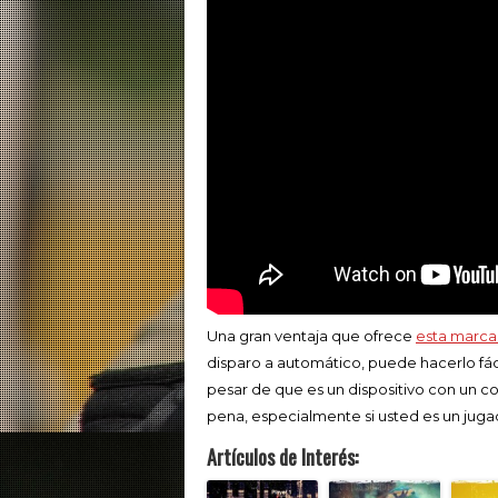
Una gran ventaja que ofrece
esta marca
disparo a automático, puede hacerlo fác
pesar de que es un dispositivo con un co
pena, especialmente si usted es un jugad
Artículos de Interés: