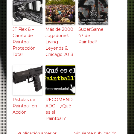
JT Flex 8 –
Más de 2000
SuperGame
Careta de
Jugadores!:
47 de
Paintball
Living
Paintball!
Protección
Leyends 6,
Total!
Chicago 2013
Pistolas de
RECOMEND
Paintball en
ADO – ¿Qué
Acción!
es el
Paintball?
← Publicación anterior
Siguiente publicación →